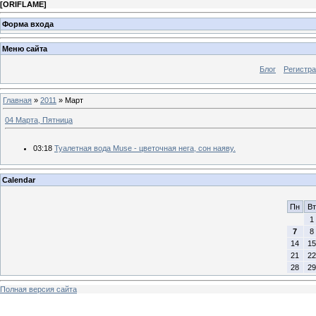
[
ORIFLAME
]
Форма входа
Меню сайта
Блог
Регистра
Главная
»
2011
»
Март
04 Марта, Пятница
03:18
Туалетная вода Muse - цветочная нега, сон наяву.
Calendar
Пн
Вт
1
7
8
14
15
21
22
28
29
Полная версия сайта